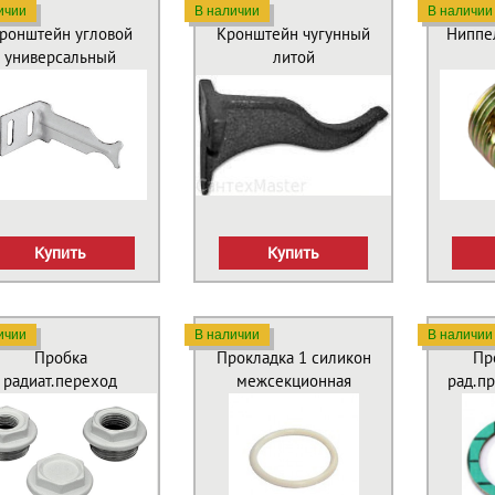
ичии
В наличии
В наличии
ронштейн угловой
Кронштейн чугунный
Ниппе
универсальный
литой
Купить
Купить
ичии
В наличии
В наличии
Пробка
Прокладка 1 силикон
Пр
радиат.переход
межсекционная
рад.пр