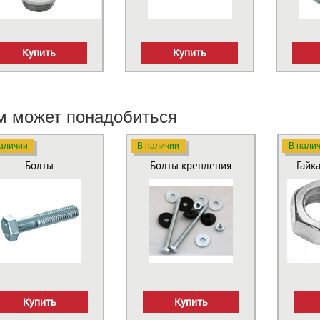
Купить
Купить
м может понадобиться
аличии
В наличии
В нали
Болты
Болты крепления
Гайк
Купить
Купить