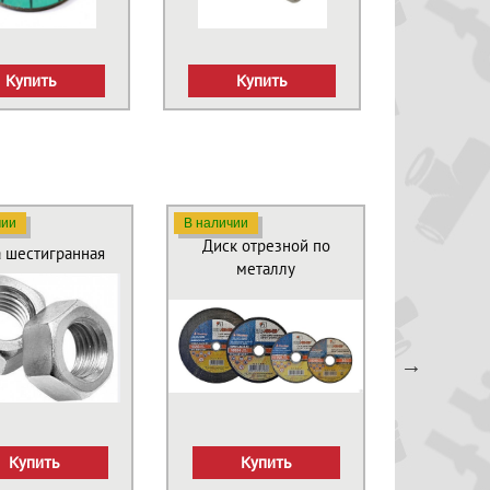
Купить
Купить
чии
В наличии
В наличии
Диск отрезной по
Дюбе
а шестигранная
металлу
рас
Купить
Купить
Ку