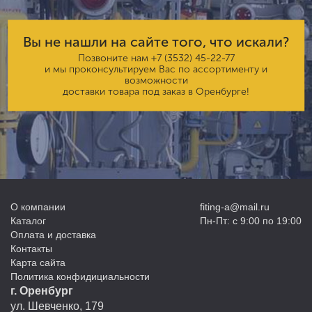
Вы не нашли на сайте того, что искали?
Позвоните нам
+7 (3532) 45-22-77
и мы проконсультируем Вас по ассортименту и
возможности
доставки товара под заказ в Оренбурге!
О компании
fiting-a@mail.ru
Каталог
Пн-Пт: с 9:00 по 19:00
Оплата и доставка
Контакты
Карта сайта
Политика конфидициальности
г. Оренбург
ул. Шевченко, 179