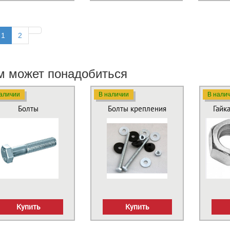
1
2
м может понадобиться
аличии
В наличии
В нали
Болты
Болты крепления
Гайк
Купить
Купить