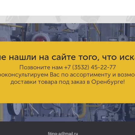
е нашли на сайте того, что ис
Позвоните нам
+7 (3532) 45-22-77
роконсультируем Вас по ассортименту и возм
доставки товара под заказ в Оренбурге!
fiting-a@mail.ru