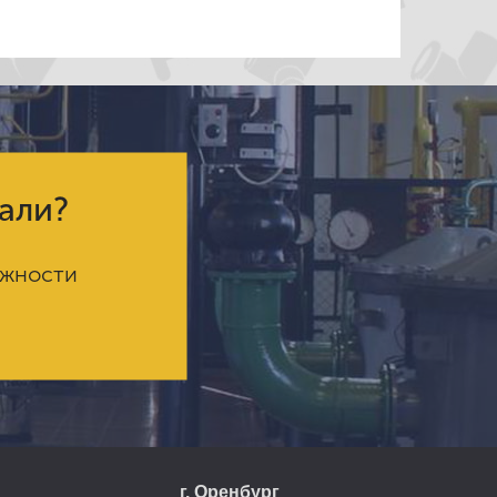
кали?
ожности
г. Оренбург