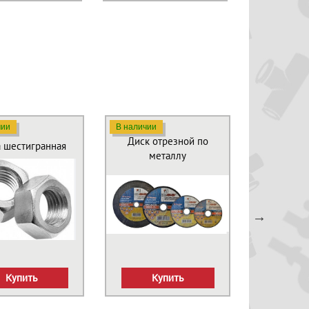
чии
В наличии
В наличии
Диск отрезной по
Дюбе
а шестигранная
металлу
рас
Купить
Купить
Ку