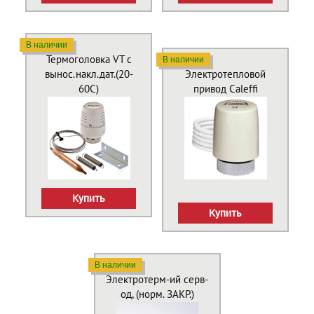
В наличии
Термоголовка VT с
В наличии
вынос.накл.дат.(20-
Электротепловой
60С)
привод Caleffi
Купить
Купить
В наличии
Электротерм-ий серв-
од, (норм. ЗАКР.)