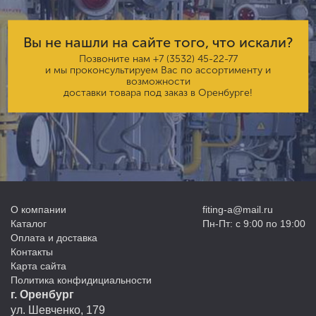
Вы не нашли на сайте того, что искали?
Позвоните нам
+7 (3532) 45-22-77
и мы проконсультируем Вас по ассортименту и
возможности
доставки товара под заказ в Оренбурге!
О компании
fiting-a@mail.ru
Каталог
Пн-Пт: с 9:00 по 19:00
Оплата и доставка
Контакты
Карта сайта
Политика конфидициальности
г. Оренбург
ул. Шевченко, 179