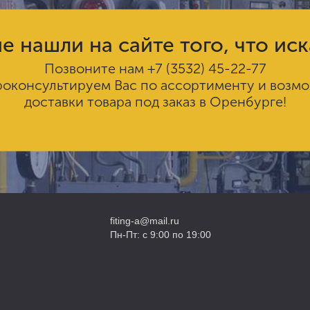
е нашли на сайте того, что ис
Позвоните нам
+7 (3532) 45-22-77
роконсультируем Вас по ассортименту и возм
доставки товара под заказ в Оренбурге!
fiting-a@mail.ru
Пн-Пт: с 9:00 по 19:00