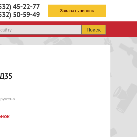
532) 45-22-77
Заказать звонок
532) 50-59-49
Поиск
 Д35
гружена.
онок