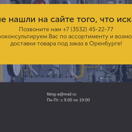
е нашли на сайте того, что ис
Позвоните нам
+7 (3532) 45-22-77
роконсультируем Вас по ассортименту и возм
доставки товара под заказ в Оренбурге!
fiting-a@mail.ru
Пн-Пт: с 9:00 по 19:00