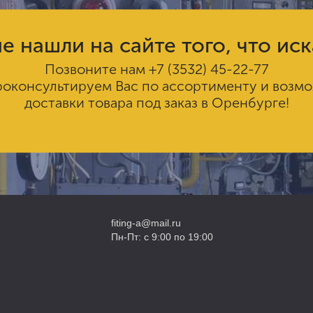
е нашли на сайте того, что ис
Позвоните нам
+7 (3532) 45-22-77
роконсультируем Вас по ассортименту и возм
доставки товара под заказ в Оренбурге!
fiting-a@mail.ru
Пн-Пт: с 9:00 по 19:00