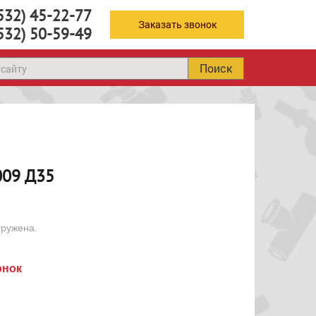
532) 45-22-77
Заказать звонок
532) 50-59-49
Поиск
009 Д35
гружена.
онок