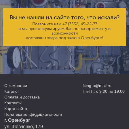
Вы не нашли на сайте того, что искали?
Позвоните нам
+7 (3532) 45-22-77
и мы проконсультируем Вас по ассортименту и
возможности
доставки товара под заказ в Оренбурге!
О компании
fiting-a@mail.ru
Каталог
Пн-Пт: с 9:00 по 19:00
Оплата и доставка
Контакты
Карта сайта
Политика конфидициальности
г. Оренбург
ул. Шевченко, 179