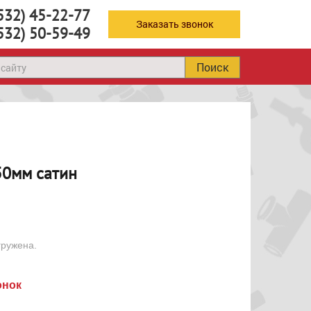
532) 45-22-77
Заказать звонок
532) 50-59-49
Поиск
50мм сатин
гружена.
онок