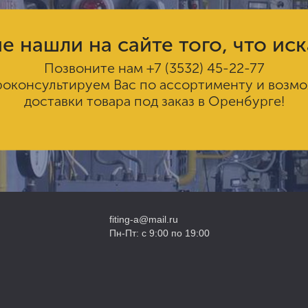
е нашли на сайте того, что ис
Позвоните нам
+7 (3532) 45-22-77
роконсультируем Вас по ассортименту и возм
доставки товара под заказ в Оренбурге!
fiting-a@mail.ru
Пн-Пт: с 9:00 по 19:00