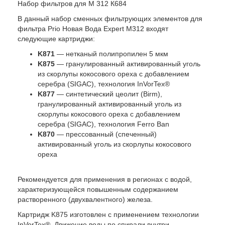
Набор фильтров для М 312 К684
В данный набор сменных фильтрующих элементов для
фильтра Prio Новая Вода Expert M312 входят
следующие картриджи:
K871
— нетканый полипропилен 5 мкм
K875
— гранулированный активированный уголь
из скорлупы кокосового ореха с добавлением
серебра (SIGAC), технология InVorTex®
K877
— синтетический цеолит (Birm),
гранулированный активированный уголь из
скорлупы кокосового ореха с добавлением
серебра (SIGAC), технология Ferro Ban
K870
— прессованный (спеченный)
активированный уголь из скорлупы кокосового
ореха
Рекомендуется для применения в регионах с водой,
характеризующейся повышенным содержанием
растворенного (двухвалентного) железа.
Картридж K875 изготовлен с применением технологии
InVorTex®. Движение воды по спирали внутри