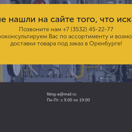
е нашли на сайте того, что ис
Позвоните нам
+7 (3532) 45-22-77
роконсультируем Вас по ассортименту и возм
доставки товара под заказ в Оренбурге!
fiting-a@mail.ru
Пн-Пт: с 9:00 по 19:00