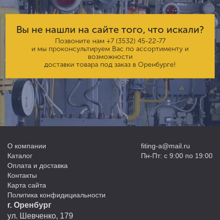
Вы не нашли на сайте того, что искали?
Позвоните нам
+7 (3532) 45-22-77
и мы проконсультируем Вас по ассортименту и
возможности
доставки товара под заказ в Оренбурге!
О компании
fiting-a@mail.ru
Каталог
Пн-Пт: с 9:00 по 19:00
Оплата и доставка
Контакты
Карта сайта
Политика конфидициальности
г. Оренбург
ул. Шевченко, 179