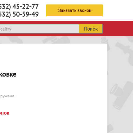
532) 45-22-77
Заказать звонок
532) 50-59-49
Поиск
аковке
гружена.
онок