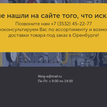
е нашли на сайте того, что ис
Позвоните нам
+7 (3532) 45-22-77
роконсультируем Вас по ассортименту и возм
доставки товара под заказ в Оренбурге!
fiting-a@mail.ru
Пн-Пт: с 9:00 по 19:00