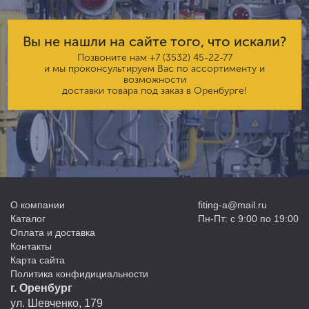
Вы не нашли на сайте того, что искали?
Позвоните нам
+7 (3532) 45-22-77
и мы проконсультируем Вас по ассортименту и
возможности
доставки товара под заказ в Оренбурге!
О компании
fiting-a@mail.ru
Каталог
Пн-Пт: с 9:00 по 19:00
Оплата и доставка
Контакты
Карта сайта
Политика конфидициальности
г. Оренбург
ул. Шевченко, 179