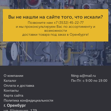
Вы не нашли на сайте того, что искали?
Позвоните нам
+7 (3532) 45-22-77
и мы проконсультируем Вас по ассортименту и
возможности
доставки товара под заказ в Оренбурге!
О компании
fiting-a@mail.ru
Каталог
Пн-Пт: с 9:00 по 19:00
Оплата и доставка
Контакты
Карта сайта
Политика конфидициальности
г. Оренбург
ул. Шевченко, 179