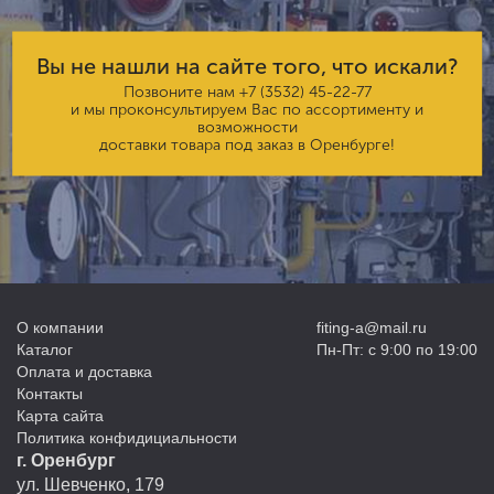
Вы не нашли на сайте того, что искали?
Позвоните нам
+7 (3532) 45-22-77
и мы проконсультируем Вас по ассортименту и
возможности
доставки товара под заказ в Оренбурге!
О компании
fiting-a@mail.ru
Каталог
Пн-Пт: с 9:00 по 19:00
Оплата и доставка
Контакты
Карта сайта
Политика конфидициальности
г. Оренбург
ул. Шевченко, 179