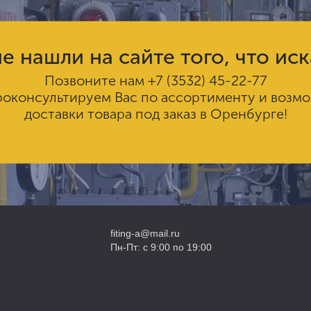
е нашли на сайте того, что ис
Позвоните нам
+7 (3532) 45-22-77
роконсультируем Вас по ассортименту и возм
доставки товара под заказ в Оренбурге!
fiting-a@mail.ru
Пн-Пт: с 9:00 по 19:00