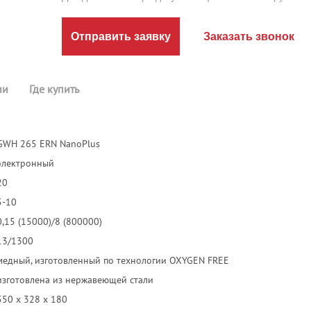
Отправить заявку
Заказать звонок
ии
Где купить
GWH 265 ERN NanoPlus
электронный
20
5-10
0,15 (15000)/8 (800000)
13/1300
медный, изготовленный по технологии OXYGEN FREE
изготовлена из нержавеющей стали
550 х 328 х 180