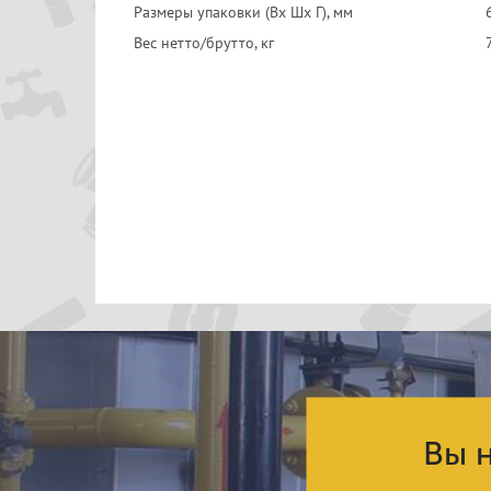
Размеры упаковки (Вх Шх Г), мм
Вес нетто/брутто, кг
Вы н