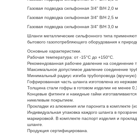
Газовая подводка сильфонная 3/4" В/Н 2,0 м
Газовая подводка сильфонная 3/4" В/Н 2,5 м
Газовая подводка сильфонная 3/4" В/Н 3,0 м
Шланги металлические сильфонного типа применяютс
бытового газопотребляющего оборудования к природн
Основные характеристики.
Рабочая температура: от -15°C до +150°C.
Рекомендованная рабочее давление на соединение тр
Максимальное допустимое давление соединение труб
Минимальный радиус изгиба трубопровода (вручную):
Гофрированная часть шланга изготовлена из нержаве
Толщина стали гофры в готовом изделии не менее 0,
Концевые фитинги и накидные гайки изготавливаются
никелевым покрытием.
Прокладки из алюминия или паронита в комплекте (из
Индивидуальная упаковка каждого шланга в прозрачн
маркировкой. В комплекте паспорт изделия и прокла
шланге.
Продукция сертифицирована.