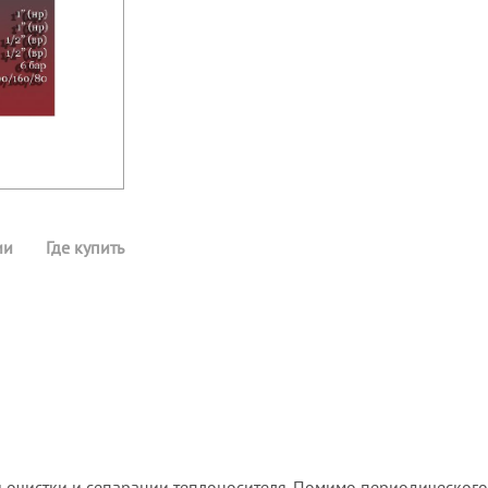
ии
Где купить
 очистки и сепарации теплоносителя. Помимо периодического