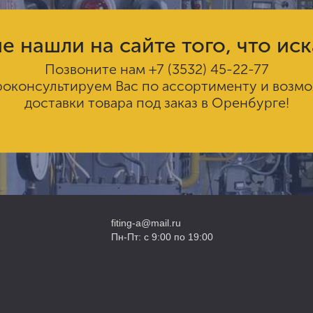
е нашли на сайте того, что ис
Позвоните нам
+7 (3532) 45-22-77
роконсультируем Вас по ассортименту и возм
доставки товара под заказ в Оренбурге!
fiting-a@mail.ru
Пн-Пт: с 9:00 по 19:00